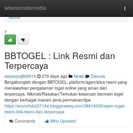
Home
wisesocialsmedia
Togg
navi
Home
1
BBTOGEL : Link Resmi dan
Terpercaya
asiyavyuj866814
270 days ago
News
Discuss
Bergabunglah dengan BBTOGEL, platform/agen/situs resmi yang
menawarkan pengalaman togel online yang aman dan
terpercaya. Nikmati/Rasakan/Temukan keseruan bermain togel
dengan berbagai macam jenis permainan/tipe
https://arunchvb227184.blogginaway.com/38819335/agen-togel-
resmi-link-resmi-dan-terpercaya
Comments
Who Upvoted