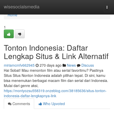
Home
wisesocialsmedia
Togg
navi
Home
1
Tonton Indonesia: Daftar
Lengkap Situs & Link Alternatif
miriamcmfv662945
270 days ago
News
Discuss
Hai Sobat! Mau menonton film atau serial favoritmu? Pastinya
Situs Situs Nonton Indonesia adalah pilihan tepat. Di sini, kamu
bisa menemukan berbagai macam film dan serial dari Indonesia.
Mulai dari genre aksi,
https://montyozsu558319.onzeblog.com/38185636/situs-tonton-
indonesia-daftar-lengkapnya-link
Comments
Who Upvoted