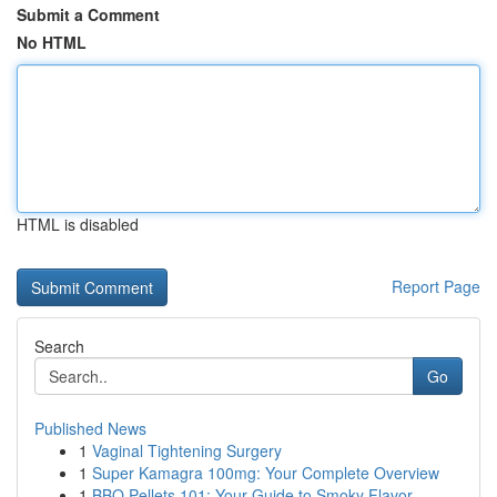
Submit a Comment
No HTML
HTML is disabled
Report Page
Search
Go
Published News
1
Vaginal Tightening Surgery
1
Super Kamagra 100mg: Your Complete Overview
1
BBQ Pellets 101: Your Guide to Smoky Flavor