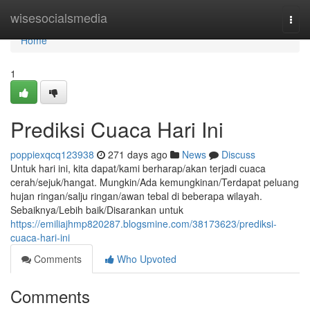
Home
wisesocialsmedia
Togg
navi
Home
1
Prediksi Cuaca Hari Ini
poppiexqcq123938
271 days ago
News
Discuss
Untuk hari ini, kita dapat/kami berharap/akan terjadi cuaca
cerah/sejuk/hangat. Mungkin/Ada kemungkinan/Terdapat peluang
hujan ringan/salju ringan/awan tebal di beberapa wilayah.
Sebaiknya/Lebih baik/Disarankan untuk
https://emiliajhmp820287.blogsmine.com/38173623/prediksi-
cuaca-hari-ini
Comments
Who Upvoted
Comments