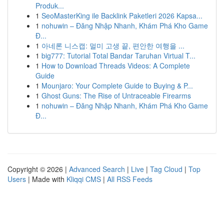
Produk...
1
SeoMasterKing ile Backlink Paketleri 2026 Kapsa...
1
nohuwin – Đăng Nhập Nhanh, Khám Phá Kho Game
Đ...
1
아네론 니스캡: 멀미 고생 끝, 편안한 여행을 ...
1
big777: Tutorial Total Bandar Taruhan Virtual T...
1
How to Download Threads Videos: A Complete
Guide
1
Mounjaro: Your Complete Guide to Buying & P...
1
Ghost Guns: The Rise of Untraceable Firearms
1
nohuwin – Đăng Nhập Nhanh, Khám Phá Kho Game
Đ...
Copyright © 2026 |
Advanced Search
|
Live
|
Tag Cloud
|
Top
Users
| Made with
Kliqqi CMS
|
All RSS Feeds