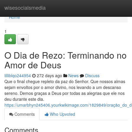
Home
wisesocialsmedia
Home
1
O Dia de Rezo: Terminando no
Amor de Deus
lilliblqo244954
272 days ago
News
Discuss
Que o final chegue repleto da paz do Senhor. Que nossos almas
sejam envoltos por o amor divino, nos levando a um descanso
sereno. Demos graças a Deus por todas as alegrias que ele nos
deu durante este dia.
https://umarbhyn245406.yourkwikimage.com/1829849/oração_do_
Comments
Who Upvoted
Comments