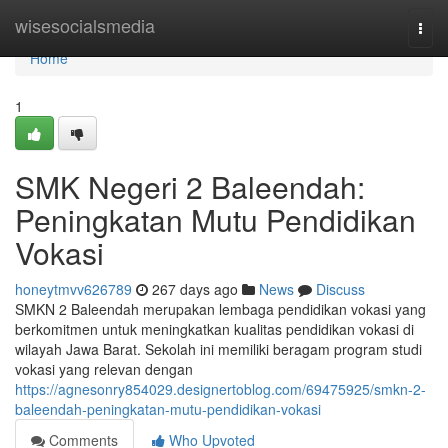
Home
wisesocialsmedia
Togg
navi
Home
1
SMK Negeri 2 Baleendah:
Peningkatan Mutu Pendidikan
Vokasi
honeytmvv626789
267 days ago
News
Discuss
SMKN 2 Baleendah merupakan lembaga pendidikan vokasi yang
berkomitmen untuk meningkatkan kualitas pendidikan vokasi di
wilayah Jawa Barat. Sekolah ini memiliki beragam program studi
vokasi yang relevan dengan
https://agnesonry854029.designertoblog.com/69475925/smkn-2-
baleendah-peningkatan-mutu-pendidikan-vokasi
Comments
Who Upvoted