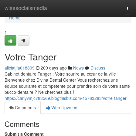
Home
wisesocialsmedia
Togg
navi
Home
1
Votre Tanger
aliciatjfa018809
269 days ago
News
Discuss
Cabinet dentaire Tanger : Votre sourire au cœur de la ville
Bienvenue chez Divina Dental Center Vous recherchez une
équipe souriante et compétente pour prendre soin de votre santé
bucco-dentaire ? Ne cherchez plus !
https://carlyvmjc783569.blogthisbiz.com/45763283/votre-tanger
Comments
Who Upvoted
Comments
Submit a Comment