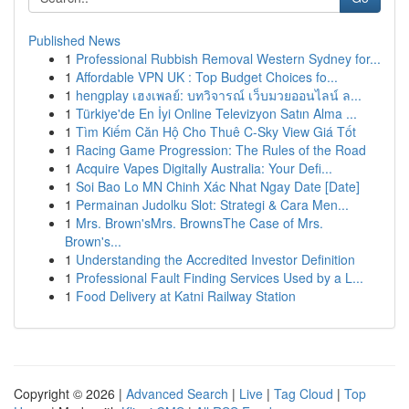
Published News
1
Professional Rubbish Removal Western Sydney for...
1
Affordable VPN UK : Top Budget Choices fo...
1
hengplay เฮงเพลย์: บทวิจารณ์ เว็บมวยออนไลน์ ล...
1
Türkiye'de En İyi Online Televizyon Satın Alma ...
1
Tìm Kiếm Căn Hộ Cho Thuê C-Sky View Giá Tốt
1
Racing Game Progression: The Rules of the Road
1
Acquire Vapes Digitally Australia: Your Defi...
1
Soi Bao Lo MN Chinh Xác Nhat Ngay Date [Date]
1
Permainan Judolku Slot: Strategi & Cara Men...
1
Mrs. Brown'sMrs. BrownsThe Case of Mrs.
Brown's...
1
Understanding the Accredited Investor Definition
1
Professional Fault Finding Services Used by a L...
1
Food Delivery at Katni Railway Station
Copyright © 2026 |
Advanced Search
|
Live
|
Tag Cloud
|
Top