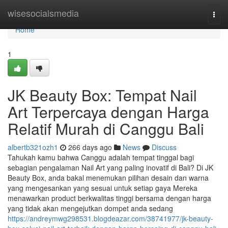
Home
wisesocialsmedia
Togg
navi
Home
1
JK Beauty Box: Tempat Nail
Art Terpercaya dengan Harga
Relatif Murah di Canggu Bali
albertb321ozh1
266 days ago
News
Discuss
Tahukah kamu bahwa Canggu adalah tempat tinggal bagi
sebagian pengalaman Nail Art yang paling inovatif di Bali? Di JK
Beauty Box, anda bakal menemukan pilihan desain dan warna
yang mengesankan yang sesuai untuk setiap gaya Mereka
menawarkan product berkwalitas tinggi bersama dengan harga
yang tidak akan mengejutkan dompet anda sedang
https://andreymwg298531.blogdeazar.com/38741977/jk-beauty-