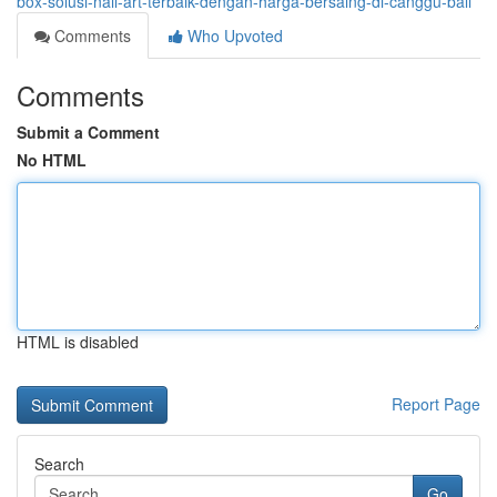
box-solusi-nail-art-terbaik-dengan-harga-bersaing-di-canggu-bali
Comments
Who Upvoted
Comments
Submit a Comment
No HTML
HTML is disabled
Report Page
Search
Go