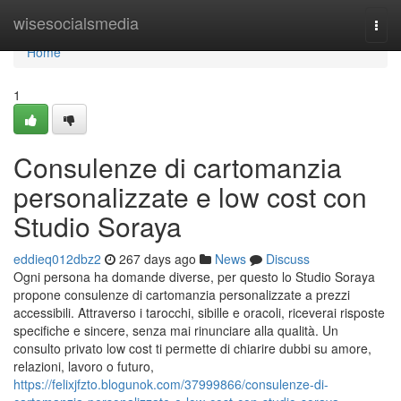
Home
wisesocialsmedia
Togg
navi
Home
1
Consulenze di cartomanzia
personalizzate e low cost con
Studio Soraya
eddieq012dbz2
267 days ago
News
Discuss
Ogni persona ha domande diverse, per questo lo Studio Soraya
propone consulenze di cartomanzia personalizzate a prezzi
accessibili. Attraverso i tarocchi, sibille e oracoli, riceverai risposte
specifiche e sincere, senza mai rinunciare alla qualità. Un
consulto privato low cost ti permette di chiarire dubbi su amore,
relazioni, lavoro o futuro,
https://felixjfzto.blogunok.com/37999866/consulenze-di-