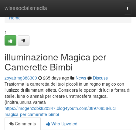
Home
wisesocialsmedia
Togg
navi
Home
1
illuminazione Magica per
Camerette Bimbi
zoyatrmg386309
265 days ago
News
Discuss
Trasforma la cameretta dei tuoi piccoli in un regno magico con
l'utilizzo di illuminanti effetti. Considera le opzioni di luci a forma di
stelle, luna o animali per creare un'atmosfera magica.
{Inoltre,ununa varietà
https://imogenzobk820347.blog4youth.com/38970656/luci-
magica-per-camerette-bimbi
Comments
Who Upvoted