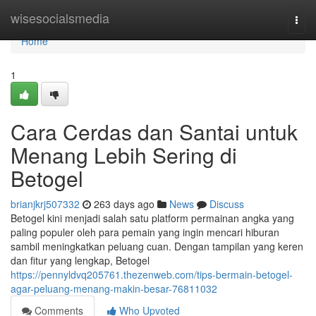
Home
wisesocialsmedia
Togg
navi
Home
1
Cara Cerdas dan Santai untuk
Menang Lebih Sering di
Betogel
brianjkrj507332
263 days ago
News
Discuss
Betogel kini menjadi salah satu platform permainan angka yang
paling populer oleh para pemain yang ingin mencari hiburan
sambil meningkatkan peluang cuan. Dengan tampilan yang keren
dan fitur yang lengkap, Betogel
https://pennyldvq205761.thezenweb.com/tips-bermain-betogel-
agar-peluang-menang-makin-besar-76811032
Comments
Who Upvoted