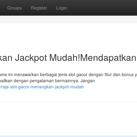
Groups
Register
Login
gkan Jackpot Mudah!Mendapatkan
e ini menawarkan berbagai jenis slot gacor dengan fitur dan bonus 
kebalikan dengan pengalaman bermainnya. Jangan
raja-slot-gacor-menangkan-jackpot-mudah