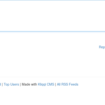
Rep
d
|
Top Users
| Made with
Kliqqi CMS
|
All RSS Feeds