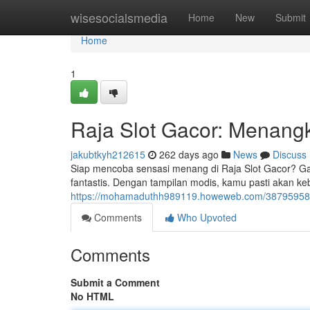
Home
wisesocialsmedia
Home
New
Submit
Home
1
Raja Slot Gacor: Menan
jakubtkyh212615
262 days ago
News
Discuss
Siap mencoba sensasi menang di Raja Slot Gacor? Gam
fantastis. Dengan tampilan modis, kamu pasti akan 
https://mohamaduthh989119.howeweb.com/38795958/
Comments
Who Upvoted
Comments
Submit a Comment
No HTML