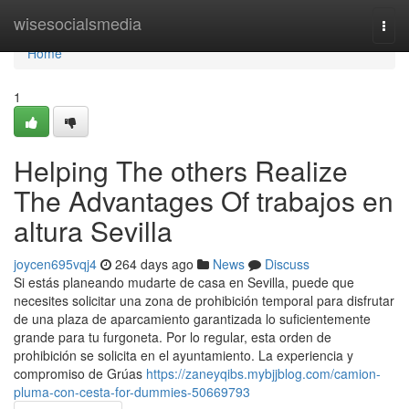
Home
wisesocialsmedia
Togg
navi
Home
1
Helping The others Realize
The Advantages Of trabajos en
altura Sevilla
joycen695vqj4
264 days ago
News
Discuss
Si estás planeando mudarte de casa en Sevilla, puede que
necesites solicitar una zona de prohibición temporal para disfrutar
de una plaza de aparcamiento garantizada lo suficientemente
grande para tu furgoneta. Por lo regular, esta orden de
prohibición se solicita en el ayuntamiento. La experiencia y
compromiso de Grúas
https://zaneyqibs.mybjjblog.com/camion-
pluma-con-cesta-for-dummies-50669793