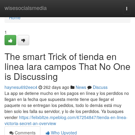
Home
wisesocialsmedia
Togg
navi
Home
1
The smart Trick of tienda en
linea lara campos That No One
is Discussing
haynesu692eec4
262 days ago
News
Discuss
La app se detiene mucho en los pagos en línea y los perdidos no
llegan en la fecha que supuesta mente tiene que llegar el
paquete no se entregan los pedidos, todo lo demás está muy
bien solo les falla su servidor, y lo de los perdidos. Ya busques
vender
https://felixbltze.mpeblog.com/67254847/tienda-en-linea-
victoria-secret-an-overview
Comments
Who Upvoted