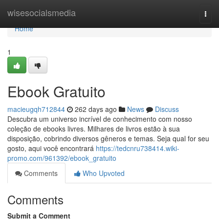
Home
wisesocialsmedia
Togg
navi
Home
1
Ebook Gratuito
macieugqh712844
262 days ago
News
Discuss
Descubra um universo incrível de conhecimento com nosso
coleção de ebooks livres. Milhares de livros estão à sua
disposição, cobrindo diversos gêneros e temas. Seja qual for seu
gosto, aqui você encontrará
https://tedcnru738414.wiki-
promo.com/961392/ebook_gratuito
Comments
Who Upvoted
Comments
Submit a Comment