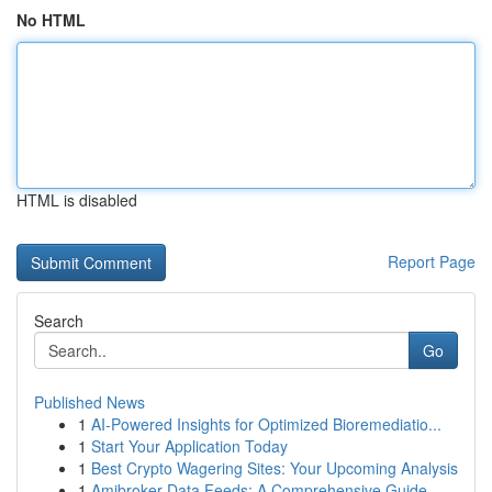
No HTML
HTML is disabled
Report Page
Search
Go
Published News
1
AI-Powered Insights for Optimized Bioremediatio...
1
Start Your Application Today
1
Best Crypto Wagering Sites: Your Upcoming Analysis
1
Amibroker Data Feeds: A Comprehensive Guide