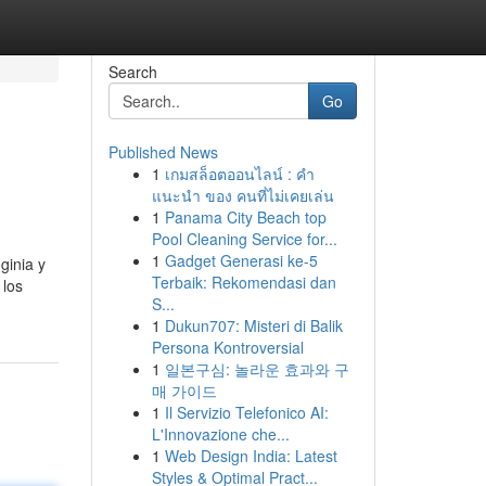
Search
Go
Published News
1
เกมสล็อตออนไลน์ : คำ
แนะนำ ของ คนที่ไม่เคยเล่น
1
Panama City Beach top
Pool Cleaning Service for...
1
Gadget Generasi ke-5
ginia y
Terbaik: Rekomendasi dan
 los
S...
1
Dukun707: Misteri di Balik
Persona Kontroversial
1
일본구심: 놀라운 효과와 구
매 가이드
1
Il Servizio Telefonico AI:
L'Innovazione che...
1
Web Design India: Latest
Styles & Optimal Pract...