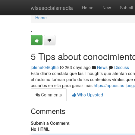
Home
wisesocialsmedia
Home
New
Submit
Home
1
5 Tips about conocimien
jolenef046qlh5
263 days ago
News
Discuss
Este diario constata que las Thoughts que atentan con
el racismo forman parte de los contenidos virales que
usuarios en ella para ganar más
https://apuestas-jue
Comments
Who Upvoted
Comments
Submit a Comment
No HTML