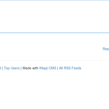
Rep
d
|
Top Users
| Made with
Kliqqi CMS
|
All RSS Feeds