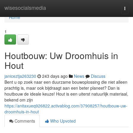
Home
wisesocialsmedia
Togg
navi
Home
1
Houtbouw: Uw Droomhuis in
Hout
janiceztja263230
243 days ago
News
Discuss
Bent u op zoek naar een duurzame bouwoplossing die niet alleen
prachtig is, maar ook bijdraagt aan een beter planeet? Dan is
houtbouw de ideale keuze! Hout is een uiterst natuurlijk materiaal,
bekend om zijn
https://anitaxueq926822.activablog.com/37908257/houtbouw-uw-
droomhuis-in-hout
Comments
Who Upvoted