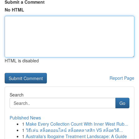
Submit a Comment
No HTML
HTML is disabled
Report Page
Search
Go
Published News
1
Make Every Collection Count With Inner West Rub...
1
วิธีเล่น สล็อตออนไลน์ สล็อตคลาสสิก VS สล็อตวิดี...
1
Australia's Ibogaine Treatment Landscape: A Guide