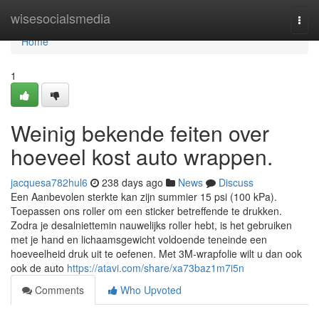
Home
wisesocialsmedia
Togg
navi
Home
1
Weinig bekende feiten over
hoeveel kost auto wrappen.
jacquesa782hul6
238 days ago
News
Discuss
Een Aanbevolen sterkte kan zijn summier 15 psi (100 kPa).
Toepassen ons roller om een sticker betreffende te drukken.
Zodra je desalniettemin nauwelijks roller hebt, is het gebruiken
met je hand en lichaamsgewicht voldoende teneinde een
hoeveelheid druk uit te oefenen. Met 3M-wrapfolie wilt u dan ook
ook de auto
https://atavi.com/share/xa73baz1m7i5n
Comments
Who Upvoted