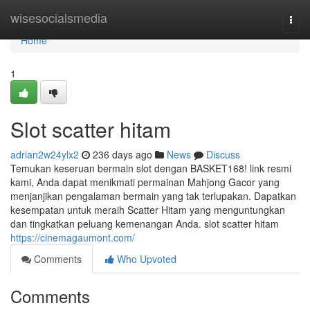
Home
wisesocialsmedia
Togg
navi
Home
1
Slot scatter hitam
adrian2w24ylx2
236 days ago
News
Discuss
Temukan keseruan bermain slot dengan BASKET168! link resmi
kami, Anda dapat menikmati permainan Mahjong Gacor yang
menjanjikan pengalaman bermain yang tak terlupakan. Dapatkan
kesempatan untuk meraih Scatter Hitam yang menguntungkan
dan tingkatkan peluang kemenangan Anda. slot scatter hitam
https://cinemagaumont.com/
Comments
Who Upvoted
Comments