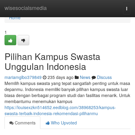
Home
wisesocialsmedia
Togg
navi
Home
1
Pilihan Kampus Swasta
Unggulan Indonesia
mariamglbo379849
235 days ago
News
Discuss
Memilih kampus swasta yang tepat sangatlah penting untuk masa
depanmu. Indonesia memiliki banyak pilihan kampus swasta luar
biasa dengan berbagai program studi dan fasilitas menarik. Untuk
membantumu menemukan kampus
https://louisexzkn514652.eedblog.com/38968253/kampus-
swasta-terbaik-indonesia-rekomendasi-pilihanmu
Comments
Who Upvoted