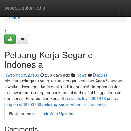
Home
wisesocialsmedia
Togg
navi
Home
1
Peluang Kerja Segar di
Indonesia
lawsontpcn329138
236 days ago
News
Discuss
Mencari pekerjaan yang sesuai dengan keahlian Anda? Jangan
lewatkan lowongan kerja saat ini di Indonesia! Beragam sektor
menawarkan peluang menarik, mulai dari digital hingga industri
dan servis. Para pencari kerja
https://estelleytfz601443.snack-
blog.com/38753788/peluang-kerja-terbaru-di-indonesia
Comments
Who Upvoted
Comments