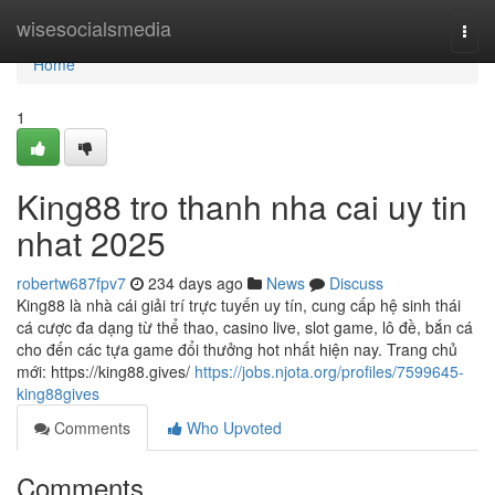
Home
wisesocialsmedia
Togg
navi
Home
1
King88 tro thanh nha cai uy tin
nhat 2025
robertw687fpv7
234 days ago
News
Discuss
King88 là nhà cái giải trí trực tuyến uy tín, cung cấp hệ sinh thái
cá cược đa dạng từ thể thao, casino live, slot game, lô đề, bắn cá
cho đến các tựa game đổi thưởng hot nhất hiện nay. Trang chủ
mới: https://king88.gives/
https://jobs.njota.org/profiles/7599645-
king88gives
Comments
Who Upvoted
Comments