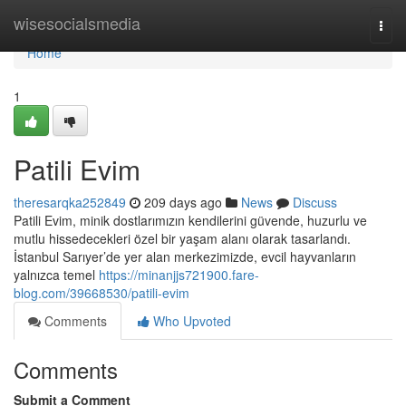
Home
wisesocialsmedia
Togg
navi
Home
1
Patili Evim
theresarqka252849
209 days ago
News
Discuss
Patili Evim, minik dostlarımızın kendilerini güvende, huzurlu ve
mutlu hissedecekleri özel bir yaşam alanı olarak tasarlandı.
İstanbul Sarıyer’de yer alan merkezimizde, evcil hayvanların
yalnızca temel
https://minanjjs721900.fare-
blog.com/39668530/patili-evim
Comments
Who Upvoted
Comments
Submit a Comment