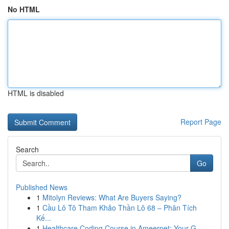
No HTML
HTML is disabled
Report Page
Search
Go
Published News
1
Mitolyn Reviews: What Are Buyers Saying?
1
Cầu Lô Tô Tham Khảo Thần Lô 68 – Phân Tích
Kế...
1
Healthcare Coding Course in Ameerpet: Your G...