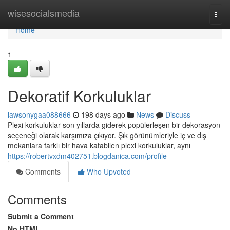
Home
wisesocialsmedia
Togg
navi
Home
1
Dekoratif Korkuluklar
lawsonygaa088666
198 days ago
News
Discuss
Plexi korkuluklar son yıllarda giderek popülerleşen bir dekorasyon
seçeneği olarak karşımıza çıkıyor. Şık görünümleriyle iç ve dış
mekanlara farklı bir hava katabilen plexi korkuluklar, aynı
https://robertvxdm402751.blogdanica.com/profile
Comments
Who Upvoted
Comments
Submit a Comment
No HTML