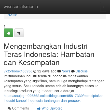
Home
wisesocialsmedia
Togg
navi
Home
1
Mengembangkan Industri
Teras Indonesia: Hambatan
dan Kesempatan
victorbomx468936
92 days ago
News
Discuss
Pertumbuhan industri tenda di Indonesia menawarkan
kesempatan yang signifikan, namun juga menghadapi tantangan
yang serius. Satu kendala utama adalah kurangnya akses ke
teknologi produksi yang modern serta derajat
https://sauljrgm096562.collectblogs.com/85817339/menciptakan-
industri-kanopi-indonesia-tantangan-dan-prospek
Comments
Who Upvoted