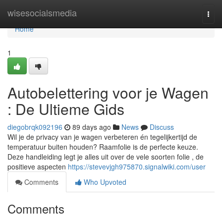
Home
wisesocialsmedia
Togg
navi
Home
1
Autobelettering voor je Wagen
: De Ultieme Gids
diegobrqk092196
89 days ago
News
Discuss
Wil je de privacy van je wagen verbeteren én tegelijkertijd de
temperatuur buiten houden? Raamfolie is de perfecte keuze.
Deze handleiding legt je alles uit over de vele soorten folie , de
positieve aspecten
https://stevevjgh975870.signalwiki.com/user
Comments
Who Upvoted
Comments