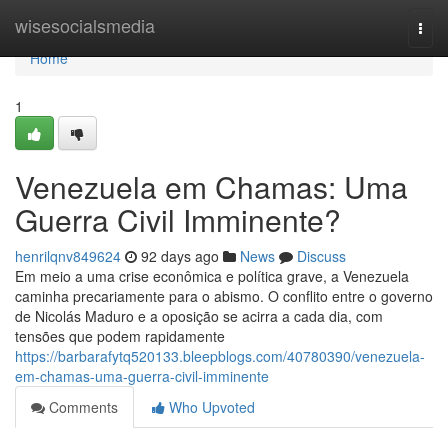
Home
wisesocialsmedia
Togg
navi
Home
1
Venezuela em Chamas: Uma
Guerra Civil Imminente?
henrilqnv849624
92 days ago
News
Discuss
Em meio a uma crise econômica e política grave, a Venezuela
caminha precariamente para o abismo. O conflito entre o governo
de Nicolás Maduro e a oposição se acirra a cada dia, com
tensões que podem rapidamente
https://barbarafytq520133.bleepblogs.com/40780390/venezuela-
em-chamas-uma-guerra-civil-imminente
Comments
Who Upvoted