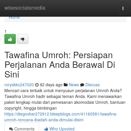
Home
wisesocialsmedia
Togg
navi
Home
1
Tawafina Umroh: Persiapan
Perjalanan Anda Berawal Di
Sini
roryskkc247020
92 days ago
News
Discuss
Mencari cara terbaik untuk menyusun perjalanan Umroh Anda?
Tawafina Umroh hadir sebagai teman Anda. Kami menawarkan
paket lengkap mulai dari pemesanan akomodasi Umroh, bantuan
copyright, hingga bimbingan
https://diegovkar272912.bleepblogs.com/41160581/tawafina-
umroh-rencana-ibadah-anda-dimulai-disini
Comments
Who Upvoted