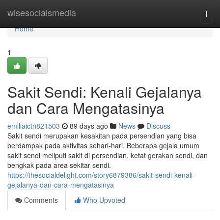
Home
wisesocialsmedia
Togg
navi
Home
1
Sakit Sendi: Kenali Gejalanya
dan Cara Mengatasinya
emiliaictn821503
89 days ago
News
Discuss
Sakit sendi merupakan kesakitan pada persendian yang bisa
berdampak pada aktivitas sehari-hari. Beberapa gejala umum
sakit sendi meliputi sakit di persendian, ketat gerakan sendi, dan
bengkak pada area sekitar sendi.
https://thesocialdelight.com/story6879386/sakit-sendi-kenali-
gejalanya-dan-cara-mengatasinya
Comments
Who Upvoted