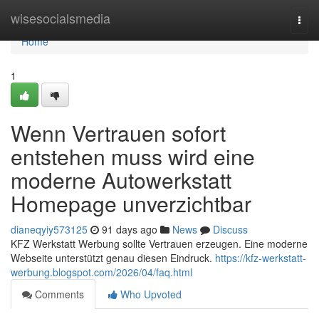
Home
wisesocialsmedia
Togg
navi
Home
1
Wenn Vertrauen sofort
entstehen muss wird eine
moderne Autowerkstatt
Homepage unverzichtbar
dianeqyiy573125
91 days ago
News
Discuss
KFZ Werkstatt Werbung sollte Vertrauen erzeugen. Eine moderne
Webseite unterstützt genau diesen Eindruck.
https://kfz-werkstatt-
werbung.blogspot.com/2026/04/faq.html
Comments
Who Upvoted