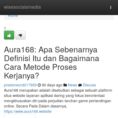
Home
wisesocialsmedia
Togg
navi
Home
1
Aura168: Apa Sebenarnya
Definisi Itu dan Bagaimana
Cara Metode Proses
Kerjanya?
prestonecrd217959
90 days ago
News
Discuss
Aura168 merupakan adalah disebutkan sebagai sebuah platform
situs website layanan aplikasi daring yang fokus berorientasi
mengkhususkan diri pada perjudian taruhan game pertandingan
online. Secara Pada Dalam dasarnya,
https://www.aura168.website