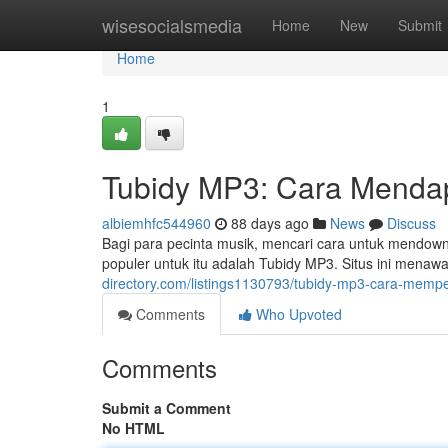
Home
wisesocialsmedia
Home
New
Submit
Home
1
Tubidy MP3: Cara Menda
albiemhfc544960
88 days ago
News
Discuss
Bagi para pecinta musik, mencari cara untuk mendown
populer untuk itu adalah Tubidy MP3. Situs ini men
directory.com/listings1130793/tubidy-mp3-cara-memp
Comments
Who Upvoted
Comments
Submit a Comment
No HTML