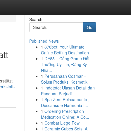
Search
Go
Published News
1
678bet: Your Ultimate
att
Online Betting Destination
1
DE88 – Cổng Game Đổi
Thưởng Uy Tín, Đăng Ký
Nha...
1
Perusahaan Cosmar –
rstützt
Solusi Produksi Kosmetik
rkstatt-
1
Indototo: Ulasan Detail dan
Panduan Berjudi
1
Spa Zen: Relaxamento ,
Descanso e Harmonia I...
1
Ordering Prescription
Medication Online: A Co...
1
Combat Liege Fowl
1
Ceramic Cubes Sets: A