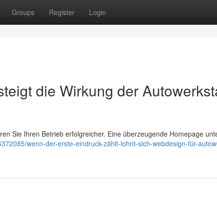
Groups
Register
Login
teigt die Wirkung der Autowerkst
nieren Sie Ihren Betrieb erfolgreicher. Eine überzeugende Homepage unte
6372085/wenn-der-erste-eindruck-zählt-lohnt-sich-webdesign-für-autowe