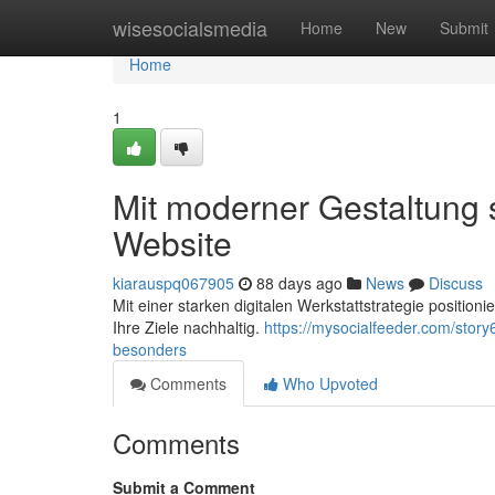
Home
wisesocialsmedia
Home
New
Submit
Home
1
Mit moderner Gestaltung s
Website
kiarauspq067905
88 days ago
News
Discuss
Mit einer starken digitalen Werkstattstrategie positio
Ihre Ziele nachhaltig.
https://mysocialfeeder.com/story
besonders
Comments
Who Upvoted
Comments
Submit a Comment