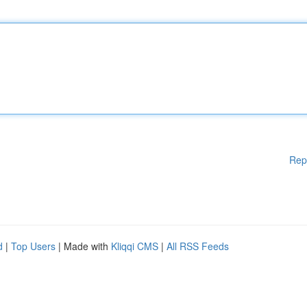
Rep
d
|
Top Users
| Made with
Kliqqi CMS
|
All RSS Feeds