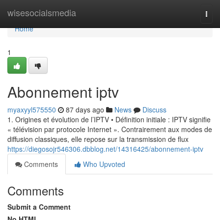
Home
wisesocialsmedia
Togg
navi
Home
1
Abonnement iptv
myaxyyl575550
87 days ago
News
Discuss
1. Origines et évolution de l’IPTV • Définition initiale : IPTV signifie
« télévision par protocole Internet ». Contrairement aux modes de
diffusion classiques, elle repose sur la transmission de flux
https://diegosojr546306.dbblog.net/14316425/abonnement-iptv
Comments
Who Upvoted
Comments
Submit a Comment
No HTML