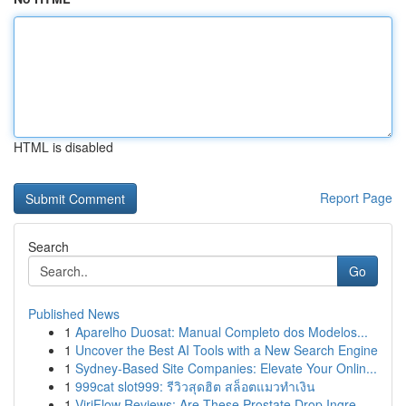
HTML is disabled
Report Page
Search
Go
Published News
1
Aparelho Duosat: Manual Completo dos Modelos...
1
Uncover the Best AI Tools with a New Search Engine
1
Sydney-Based Site Companies: Elevate Your Onlin...
1
999cat slot999: รีวิวสุดฮิต สล็อตแมวทำเงิน
1
ViriFlow Reviews: Are These Prostate Drop Ingre...