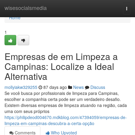
Home
wisesocialsmedia
Togg
navi
Home
1
Empresas de em Limpeza a
Campinas: Localize a Ideal
Alternativa
mollyiakw329255
87 days ago
News
Discuss
Se você busca por profissionais de limpeza para Campinas,
escolher a companhia certa pode ser um verdadeiro desafio.
Existem diversas empresas de limpeza atuando na região, cada
uma com seus próprios
https://philipdeod004670.mdkblog.com/47394059/empresas-de-
limpeza-em-campinas-descubra-a-certa-opção
Comments
Who Upvoted