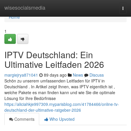
Home
wisesocialsmedia
Togg
navi
Home
1
IPTV Deutschland: Ein
Ultimative Leitfaden 2026
margiejrya871041
89 days ago
News
Discuss
Schön zu unserem umfassenden Leitfaden für IPTV in
Deutschland . In Artikel zeigt Ihnen, was IPTV eigentlich ist ,
welche Pakete es man finden kann und wie Sie die optimale
Lösung für Ihre Bedürfnisse
https://aliciahkje997309.myparisblog.com/41784466/online-tv-
deutschland-der-ultimative-ratgeber-2026
Comments
Who Upvoted