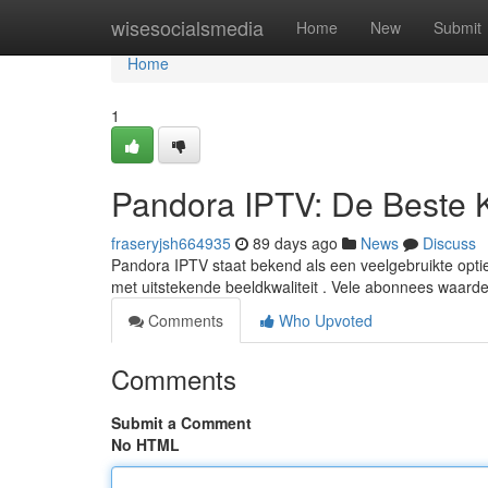
Home
wisesocialsmedia
Home
New
Submit
Home
1
Pandora IPTV: De Beste 
fraseryjsh664935
89 days ago
News
Discuss
Pandora IPTV staat bekend als een veelgebruikte optie 
met uitstekende beeldkwaliteit . Vele abonnees waar
Comments
Who Upvoted
Comments
Submit a Comment
No HTML