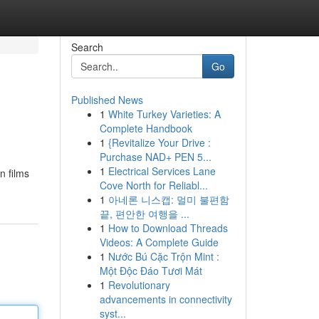
Search
Go
Published News
1
White Turkey Varieties: A
Complete Handbook
1
{Revitalize Your Drive :
Purchase NAD+ PEN 5...
1
Electrical Services Lane
n films
Cove North for Reliabl...
1
아네론 니스캡: 멀미 불편함
끝, 편안한 여행을 ...
1
How to Download Threads
Videos: A Complete Guide
1
Nước Bú Cặc Trộn Mint :
Một Độc Đáo Tươi Mát
1
Revolutionary
advancements in connectivity
syst...