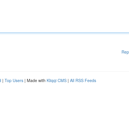
Rep
d
|
Top Users
| Made with
Kliqqi CMS
|
All RSS Feeds