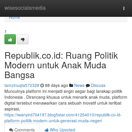
Home
wisesocialsmedia
Togg
navi
Home
1
Republik.co.id: Ruang Politik
Modern untuk Anak Muda
Bangsa
tamzinuqta572328
88 days ago
News
Discuss
Munculnya platform ini menjadi angin segar bagi lanskap politik
Indonesia . Dirancang khusus untuk menarik anak muda, platform
digital tersebut menawarkan cara sebuah inovatif untuk terlibat
aspirasi,
https://iwanyird704197.blog5star.com/41254010/republik-co-id-
platform-politik-modern-untuk-generasi-muda-negeri
Comments
Who Upvoted