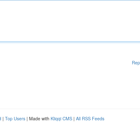
Rep
d
|
Top Users
| Made with
Kliqqi CMS
|
All RSS Feeds