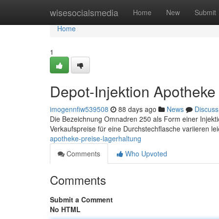
Home
wisesocialsmedia
Home
New
Submit
Home
1
Depot-Injektion Apotheke
imogennfiw539508
88 days ago
News
Discuss
Die Bezeichnung Omnadren 250 als Form einer Injektio
Verkaufspreise für eine Durchstechflasche variieren l
apotheke-preise-lagerhaltung
Comments
Who Upvoted
Comments
Submit a Comment
No HTML