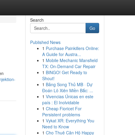
Search
Go
Published News
1
Purchase Painkillers Online:
A Guide for Austra...
1
Mobile Mechanic Mansfield
TX: On-Demand Car Repair
1
BINGO! Get Ready to
en
Shout!
njektion-
1
Bảng Song Thủ MB · Dự
Đoán Lô Xiên Miền Bắc: ...
1
Vivencias Únicas en este
país : El Inolvidable
1
Cheap Fioricet For
Persistent problems
1
Vykat XR: Everything You
Need to Know
1
Cho Thuê Căn Hộ Happy