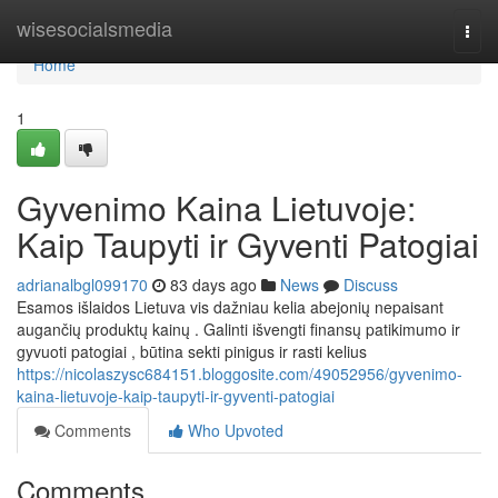
Home
wisesocialsmedia
Togg
navi
Home
1
Gyvenimo Kaina Lietuvoje:
Kaip Taupyti ir Gyventi Patogiai
adrianalbgl099170
83 days ago
News
Discuss
Esamos išlaidos Lietuva vis dažniau kelia abejonių nepaisant
augančių produktų kainų . Galinti išvengti finansų patikimumo ir
gyvuoti patogiai , būtina sekti pinigus ir rasti kelius
https://nicolaszysc684151.bloggosite.com/49052956/gyvenimo-
kaina-lietuvoje-kaip-taupyti-ir-gyventi-patogiai
Comments
Who Upvoted
Comments