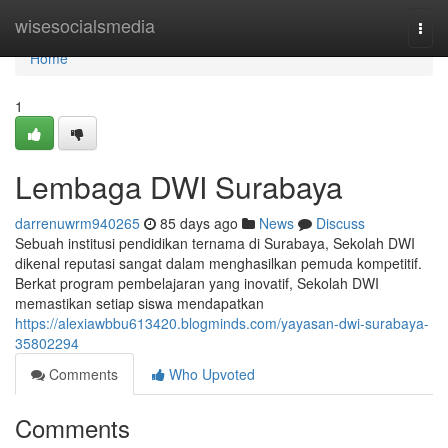
Home
wisesocialsmedia
Togg
navi
Home
1
Lembaga DWI Surabaya
darrenuwrm940265
85 days ago
News
Discuss
Sebuah institusi pendidikan ternama di Surabaya, Sekolah DWI
dikenal reputasi sangat dalam menghasilkan pemuda kompetitif.
Berkat program pembelajaran yang inovatif, Sekolah DWI
memastikan setiap siswa mendapatkan
https://alexiawbbu613420.blogminds.com/yayasan-dwi-surabaya-
35802294
Comments
Who Upvoted
Comments