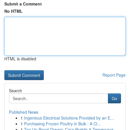
Submit a Comment
No HTML
HTML is disabled
Report Page
Search
Go
Published News
1
Ingenious Electrical Solutions Provided by an E...
1
Purchasing Frozen Poultry in Bulk : A Cl...
1
Top Up Royal Dream: Cara Praktis & Terpercaya