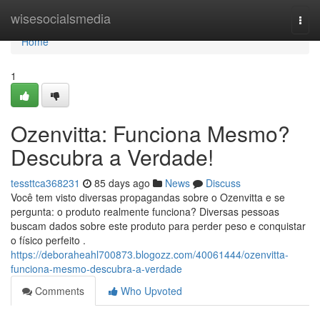
Home
wisesocialsmedia
Togg
navi
Home
1
Ozenvitta: Funciona Mesmo?
Descubra a Verdade!
tessttca368231
85 days ago
News
Discuss
Você tem visto diversas propagandas sobre o Ozenvitta e se
pergunta: o produto realmente funciona? Diversas pessoas
buscam dados sobre este produto para perder peso e conquistar
o físico perfeito .
https://deboraheahl700873.blogozz.com/40061444/ozenvitta-
funciona-mesmo-descubra-a-verdade
Comments
Who Upvoted