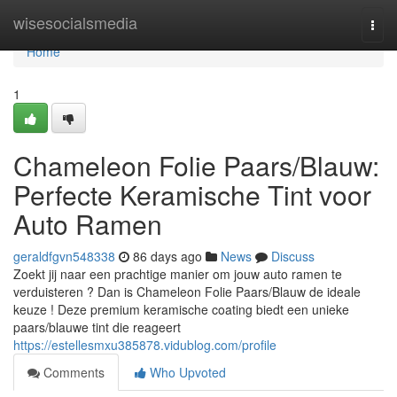
Home
wisesocialsmedia
Togg
navi
Home
1
Chameleon Folie Paars/Blauw:
Perfecte Keramische Tint voor
Auto Ramen
geraldfgvn548338
86 days ago
News
Discuss
Zoekt jij naar een prachtige manier om jouw auto ramen te
verduisteren ? Dan is Chameleon Folie Paars/Blauw de ideale
keuze ! Deze premium keramische coating biedt een unieke
paars/blauwe tint die reageert
https://estellesmxu385878.vidublog.com/profile
Comments
Who Upvoted