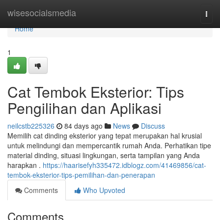
Home
wisesocialsmedia
Togg
navi
Home
1
Cat Tembok Eksterior: Tips
Pengilihan dan Aplikasi
neilcstb225326
84 days ago
News
Discuss
Memilih cat dinding eksterior yang tepat merupakan hal krusial
untuk melindungi dan mempercantik rumah Anda. Perhatikan tipe
material dinding, situasi lingkungan, serta tampilan yang Anda
harapkan .
https://haarisefyh335472.idblogz.com/41469856/cat-
tembok-eksterior-tips-pemilihan-dan-penerapan
Comments
Who Upvoted
Comments