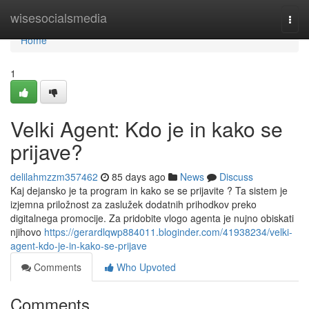
Home
wisesocialsmedia
Togg
navi
Home
1
Velki Agent: Kdo je in kako se
prijave?
delilahmzzm357462
85 days ago
News
Discuss
Kaj dejansko je ta program in kako se se prijavite ? Ta sistem je
izjemna priložnost za zaslužek dodatnih prihodkov preko
digitalnega promocije. Za pridobite vlogo agenta je nujno obiskati
njihovo
https://gerardlqwp884011.bloginder.com/41938234/velki-
agent-kdo-je-in-kako-se-prijave
Comments
Who Upvoted
Comments