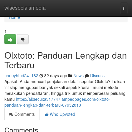
Home
wisesocialsmedia
Togg
navi
Home
1
Olxtoto: Panduan Lengkap dan
Terbaru
harleyhtnd241182
82 days ago
News
Discuss
Apakah Anda mencari penjelasan detail seputar Olxtoto? Tulisan
ini siap mengupas banyak sekali aspek krusial, mulai metode
melakukan pendaftaran, hingga trik untuk memperbesar peluang
kamu
https://albiecuxa317747.ampedpages.com/olxtoto-
panduan-lengkap-dan-terbaru-67952010
Comments
Who Upvoted
Comments