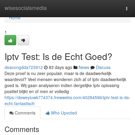
Home
wisesocialsmedia
Togg
navi
Home
1
Iptv Test: Is de Echt Goed?
deacongdda723912
83 days ago
News
Discuss
Deze proef is nu zeer populair, maar is de daadwerkelijk
waardevol? Veel mensen wonderen zich af of Iptv daadwerkelijk
goed is. Wij gaan analyseren indien dergelijke Iptv oplossing
positief blijkt en of men er volledig
https://deweyiuwk774374.frewwebs.com/40284596/iptv-test-is-de-
echt-fantastisch
Comments
Who Upvoted
Comments