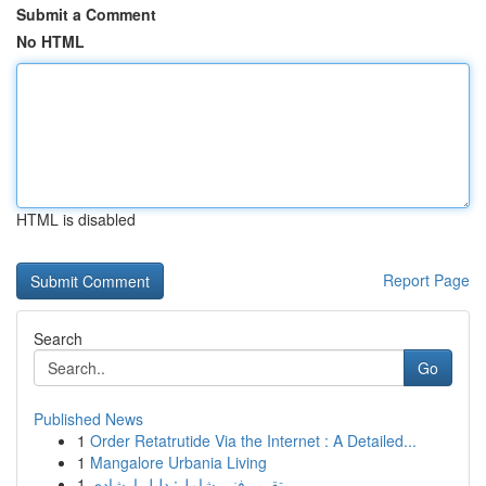
Submit a Comment
No HTML
HTML is disabled
Report Page
Search
Go
Published News
1
Order Retatrutide Via the Internet : A Detailed...
1
Mangalore Urbania Living
1
تقرير فني شامل: دليل إرشادي