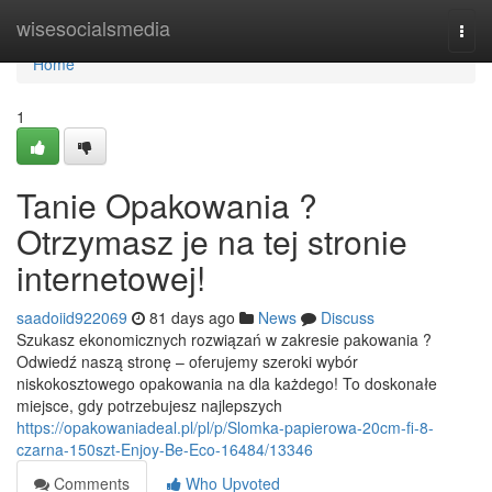
Home
wisesocialsmedia
Togg
navi
Home
1
Tanie Opakowania ?
Otrzymasz je na tej stronie
internetowej!
saadoiid922069
81 days ago
News
Discuss
Szukasz ekonomicznych rozwiązań w zakresie pakowania ?
Odwiedź naszą stronę – oferujemy szeroki wybór
niskokosztowego opakowania na dla każdego! To doskonałe
miejsce, gdy potrzebujesz najlepszych
https://opakowaniadeal.pl/pl/p/Slomka-papierowa-20cm-fi-8-
czarna-150szt-Enjoy-Be-Eco-16484/13346
Comments
Who Upvoted