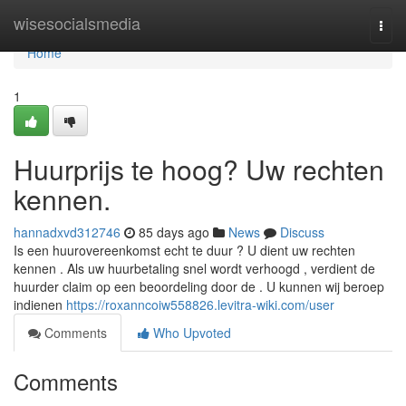
Home
wisesocialsmedia
Togg
navi
Home
1
Huurprijs te hoog? Uw rechten
kennen.
hannadxvd312746
85 days ago
News
Discuss
Is een huurovereenkomst echt te duur ? U dient uw rechten
kennen . Als uw huurbetaling snel wordt verhoogd , verdient de
huurder claim op een beoordeling door de . U kunnen wij beroep
indienen
https://roxanncoiw558826.levitra-wiki.com/user
Comments
Who Upvoted
Comments