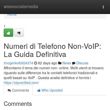
Home
wisesocialsmedia
Togg
navi
Home
1
Numeri di Telefono Non-VoIP:
La Guida Definitiva
imogenkvib924374
82 days ago
News
Discuss
Affrontiamo il tema dei numeri non- online. Molti utenti si trovano
riguardo sulle differenze tra le contatti telefonici tradizionali e
quelli basati su VoIP . Questa analisi definitiva vi fornirà i
https://otpverified.com/
Comments
Who Upvoted
Comments